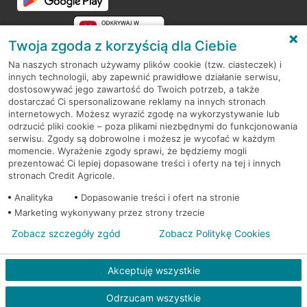
Twoja zgoda z korzyścią dla Ciebie
Na naszych stronach używamy plików cookie (tzw. ciasteczek) i
innych technologii, aby zapewnić prawidłowe działanie serwisu,
RODO
dostosowywać jego zawartość do Twoich potrzeb, a także
dostarczać Ci spersonalizowane reklamy na innych stronach
Regulamin serwisu
internetowych. Możesz wyrazić zgodę na wykorzystywanie lub
odrzucić pliki cookie – poza plikami niezbędnymi do funkcjonowania
Mapa serwisu
serwisu. Zgody są dobrowolne i możesz je wycofać w każdym
momencie. Wyrażenie zgody sprawi, że będziemy mogli
Polityka
Cookies
prezentować Ci lepiej dopasowane treści i oferty na tej i innych
stronach Credit Agricole.
Polityka prywatności
Analityka
Dopasowanie treści i ofert na stronie
Marketing wykonywany przez strony trzecie
Zobacz szczegóły zgód
Zobacz Politykę Cookies
© 2026 Credit Agricole Bank Polska S.A. Wszelkie prawa zastrzeżone
Akceptuję wszystkie
Odrzucam wszystkie