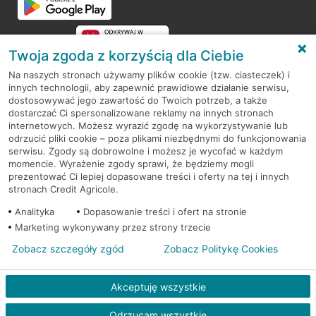
Twoja zgoda z korzyścią dla Ciebie
Na naszych stronach używamy plików cookie (tzw. ciasteczek) i
innych technologii, aby zapewnić prawidłowe działanie serwisu,
RODO
dostosowywać jego zawartość do Twoich potrzeb, a także
dostarczać Ci spersonalizowane reklamy na innych stronach
Regulamin serwisu
internetowych. Możesz wyrazić zgodę na wykorzystywanie lub
odrzucić pliki cookie – poza plikami niezbędnymi do funkcjonowania
Mapa serwisu
serwisu. Zgody są dobrowolne i możesz je wycofać w każdym
momencie. Wyrażenie zgody sprawi, że będziemy mogli
Polityka
Cookies
prezentować Ci lepiej dopasowane treści i oferty na tej i innych
stronach Credit Agricole.
Polityka prywatności
Analityka
Dopasowanie treści i ofert na stronie
Marketing wykonywany przez strony trzecie
Zobacz szczegóły zgód
Zobacz Politykę Cookies
© 2026 Credit Agricole Bank Polska S.A. Wszelkie prawa zastrzeżone
Akceptuję wszystkie
Odrzucam wszystkie