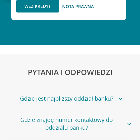
WEŹ KREDYT
NOTA PRAWNA
PYTANIA I ODPOWIEDZI
Gdzie jest najbliższy oddział banku?
Jeśli szukasz oddziału naszego banku, zapraszamy na
Gdzie znajdę numer kontaktowy do
stronę
Placówki i bankomaty
, na której znajduje się
oddziału banku?
wygodna wyszukiwarka.
Alternatywnie, możesz skorzystać z pełnej
listy naszych