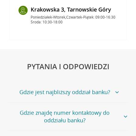
Krakowska 3, Tarnowskie Góry
Poniedziałek-Wtorek,Czwartek-Piątek: 09:00-16:30
Środa: 10:30-18:00
PYTANIA I ODPOWIEDZI
Gdzie jest najbliższy oddział banku?
Jeśli szukasz oddziału naszego banku, zapraszamy na
Gdzie znajdę numer kontaktowy do
stronę
Placówki i bankomaty
, na której znajduje się
oddziału banku?
wygodna wyszukiwarka.
Alternatywnie, możesz skorzystać z pełnej
listy naszych