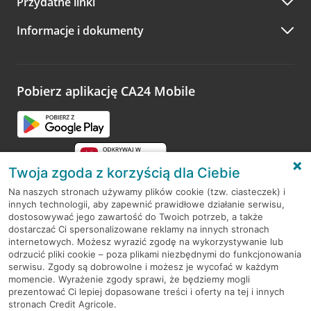
Przydatne linki
A po wizycie…
Informacje i dokumenty
Zachęcamy do podzielenia się z nami opinią o wizycie.
Wystarczy przejść na stronę
Oceń wizytę
, wyszukać
odwiedzoną placówkę i wypełnić formularz w ramach
platformy Profil Firmy w Google. Dziękujemy za wszystkie
opinie.
Pobierz aplikację CA24 Mobile
Przejdź do pytania
Twoja zgoda z korzyścią dla Ciebie
Na naszych stronach używamy plików cookie (tzw. ciasteczek) i
innych technologii, aby zapewnić prawidłowe działanie serwisu,
RODO
dostosowywać jego zawartość do Twoich potrzeb, a także
dostarczać Ci spersonalizowane reklamy na innych stronach
Regulamin serwisu
internetowych. Możesz wyrazić zgodę na wykorzystywanie lub
odrzucić pliki cookie – poza plikami niezbędnymi do funkcjonowania
Mapa serwisu
serwisu. Zgody są dobrowolne i możesz je wycofać w każdym
momencie. Wyrażenie zgody sprawi, że będziemy mogli
Polityka
Cookies
prezentować Ci lepiej dopasowane treści i oferty na tej i innych
stronach Credit Agricole.