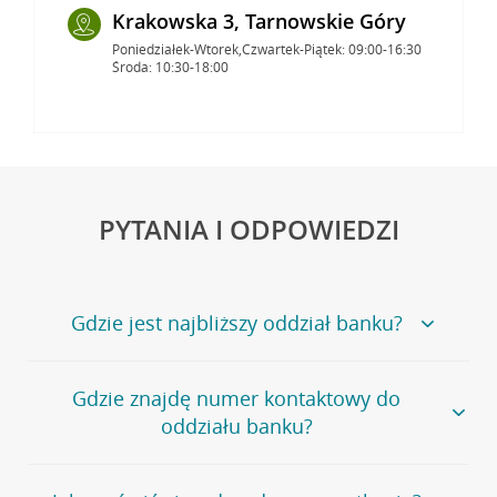
Krakowska 3, Tarnowskie Góry
Poniedziałek-Wtorek,Czwartek-Piątek: 09:00-16:30
Środa: 10:30-18:00
PYTANIA I ODPOWIEDZI
Gdzie jest najbliższy oddział banku?
Jeśli szukasz oddziału naszego banku, zapraszamy na
Gdzie znajdę numer kontaktowy do
stronę
Placówki i bankomaty
, na której znajduje się
oddziału banku?
wygodna wyszukiwarka.
Alternatywnie, możesz skorzystać z pełnej
listy naszych
oddziałów
.
Bank Credit Agricole nie udostępnia ogólnego numeru