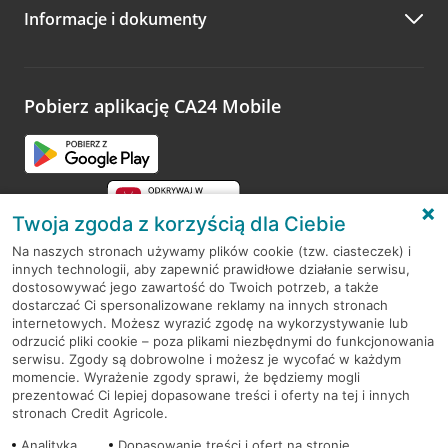
Informacje i dokumenty
Zachęcamy do podzielenia się z nami opinią o wizycie.
Wystarczy przejść na stronę
Oceń wizytę
, wyszukać
odwiedzoną placówkę i wypełnić formularz w ramach
platformy Profil Firmy w Google. Dziękujemy za wszystkie
opinie.
Pobierz aplikację CA24 Mobile
Przejdź do pytania
Twoja zgoda z korzyścią dla Ciebie
Na naszych stronach używamy plików cookie (tzw. ciasteczek) i
innych technologii, aby zapewnić prawidłowe działanie serwisu,
RODO
dostosowywać jego zawartość do Twoich potrzeb, a także
dostarczać Ci spersonalizowane reklamy na innych stronach
Regulamin serwisu
internetowych. Możesz wyrazić zgodę na wykorzystywanie lub
odrzucić pliki cookie – poza plikami niezbędnymi do funkcjonowania
Mapa serwisu
serwisu. Zgody są dobrowolne i możesz je wycofać w każdym
momencie. Wyrażenie zgody sprawi, że będziemy mogli
Polityka
Cookies
prezentować Ci lepiej dopasowane treści i oferty na tej i innych
stronach Credit Agricole.
Polityka prywatności
Analityka
Dopasowanie treści i ofert na stronie