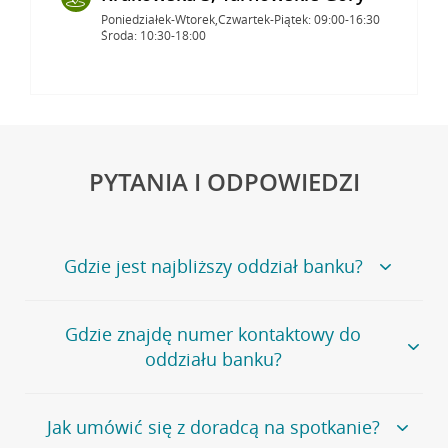
Poniedziałek-Wtorek,Czwartek-Piątek: 09:00-16:30
Środa: 10:30-18:00
PYTANIA I ODPOWIEDZI
Gdzie jest najbliższy oddział banku?
Jeśli szukasz oddziału naszego banku, zapraszamy na
Gdzie znajdę numer kontaktowy do
stronę
Placówki i bankomaty
, na której znajduje się
oddziału banku?
wygodna wyszukiwarka.
Alternatywnie, możesz skorzystać z pełnej
listy naszych
oddziałów
.
Bank Credit Agricole nie udostępnia ogólnego numeru
Jak umówić się z doradcą na spotkanie?
telefonu do placówki bankowej.