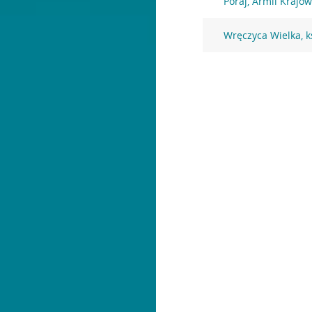
Poraj, Armii Krajow
Wręczyca Wielka, k