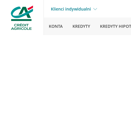
Klienci indywidualni
KONTA
KREDYTY
KREDYTY HIPO