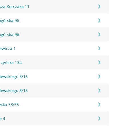
sza Korczaka 11
ogórska 96
ogórska 96
ewicza 1
rzyńska 134
lewskiego 8/16
lewskiego 8/16
ycka 53/55
a 4