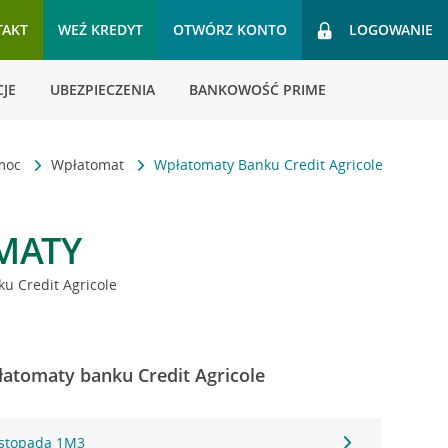
TAKT
WEŹ KREDYT
OTWÓRZ KONTO
LOGOWANIE
JE
UBEZPIECZENIA
BANKOWOŚĆ PRIME
omoc
Wpłatomat
Wpłatomaty Banku Credit Agricole
MATY
u Credit Agricole
atomaty banku Credit Agricole
istopada 1M3