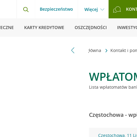
Bezpieczeństwo
KON
Więcej
TECZNE
KARTY KREDYTOWE
OSZCZĘDNOŚCI
INWESTYC
Strona główna
Kontakt i p
WPŁATO
Lista wpłatomatów bank
Częstochowa - wpł
Częstochowa, 11 L