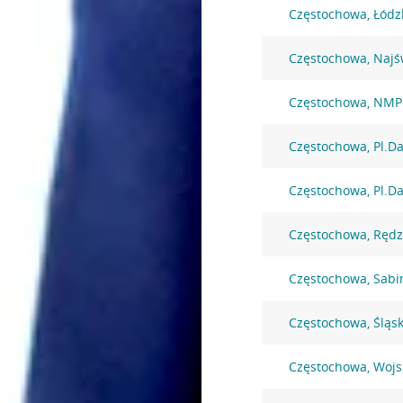
Częstochowa, Łódz
Częstochowa, Najś
Częstochowa, NMP
Częstochowa, Pl.D
Częstochowa, Pl.D
Częstochowa, Rędz
Częstochowa, Sabi
Częstochowa, Śląs
Częstochowa, Wojs