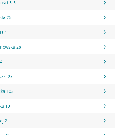
ości 3-5
ada 25
ia 1
chowska 28
 4
zki 25
cka 103
ka 10
ej 2