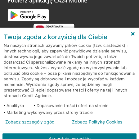
Pobierz aplikację CA24 Mobile
Przejdź do pytania
Twoja zgoda z korzyścią dla Ciebie
Na naszych stronach używamy plików cookie (tzw. ciasteczek) i
innych technologii, aby zapewnić prawidłowe działanie serwisu,
RODO
dostosowywać jego zawartość do Twoich potrzeb, a także
dostarczać Ci spersonalizowane reklamy na innych stronach
Regulamin serwisu
internetowych. Możesz wyrazić zgodę na wykorzystywanie lub
odrzucić pliki cookie – poza plikami niezbędnymi do funkcjonowania
Mapa serwisu
serwisu. Zgody są dobrowolne i możesz je wycofać w każdym
momencie. Wyrażenie zgody sprawi, że będziemy mogli
Polityka
Cookies
prezentować Ci lepiej dopasowane treści i oferty na tej i innych
stronach Credit Agricole.
Polityka prywatności
Analityka
Dopasowanie treści i ofert na stronie
Marketing wykonywany przez strony trzecie
Zobacz szczegóły zgód
Zobacz Politykę Cookies
© 2026 Credit Agricole Bank Polska S.A. Wszelkie prawa zastrzeżone
Akceptuję wszystkie