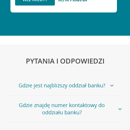
PYTANIA I ODPOWIEDZI
Gdzie jest najbliższy oddział banku?
Jeśli szukasz oddziału naszego banku, zapraszamy na
Gdzie znajdę numer kontaktowy do
stronę
Placówki i bankomaty
, na której znajduje się
oddziału banku?
wygodna wyszukiwarka.
Alternatywnie, możesz skorzystać z pełnej
listy naszych
oddziałów
.
Bank Credit Agricole nie udostępnia ogólnego numeru