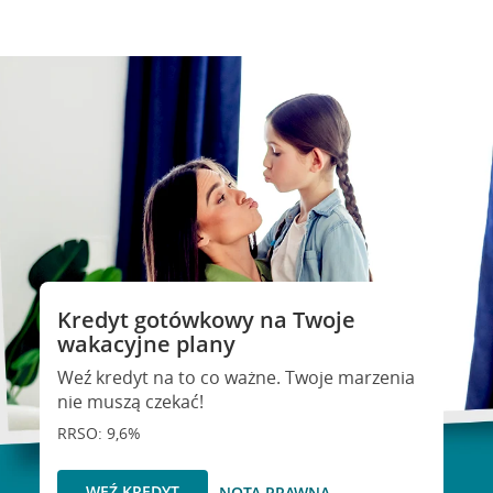
Kredyt gotówkowy na Twoje
wakacyjne plany
Weź kredyt na to co ważne. Twoje marzenia
nie muszą czekać!
RRSO: 9,6%
WEŹ KREDYT
NOTA PRAWNA