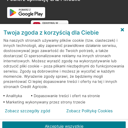
Przejdź do pytania
Twoja zgoda z korzyścią dla Ciebie
Na naszych stronach używamy plików cookie (tzw. ciasteczek) i
innych technologii, aby zapewnić prawidłowe działanie serwisu,
RODO
dostosowywać jego zawartość do Twoich potrzeb, a także
dostarczać Ci spersonalizowane reklamy na innych stronach
Regulamin serwisu
internetowych. Możesz wyrazić zgodę na wykorzystywanie lub
odrzucić pliki cookie – poza plikami niezbędnymi do funkcjonowania
Mapa serwisu
serwisu. Zgody są dobrowolne i możesz je wycofać w każdym
momencie. Wyrażenie zgody sprawi, że będziemy mogli
Polityka
Cookies
prezentować Ci lepiej dopasowane treści i oferty na tej i innych
stronach Credit Agricole.
Polityka prywatności
Analityka
Dopasowanie treści i ofert na stronie
Marketing wykonywany przez strony trzecie
Zobacz szczegóły zgód
Zobacz Politykę Cookies
© 2026 Credit Agricole Bank Polska S.A. Wszelkie prawa zastrzeżone
Akceptuję wszystkie