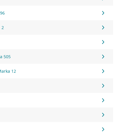
396
 2
a 505
Marka 12
7
9
9
9