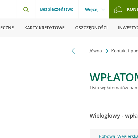
Bezpieczeństwo
KON
Więcej
TECZNE
KARTY KREDYTOWE
OSZCZĘDNOŚCI
INWESTYC
Strona główna
Kontakt i p
WPŁATO
Lista wpłatomatów bank
Wielogłowy - wpła
Bobowa, Węgierska