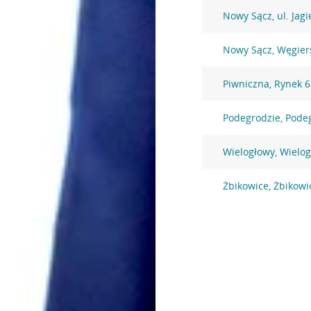
Nowy Sącz, ul. Jagi
Nowy Sącz, Węgier
Piwniczna, Rynek 6
Podegrodzie, Pode
Wielogłowy, Wielo
Żbikowice, Żbikowi