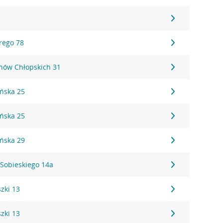
9
rego 78
onów Chłopskich 31
ońska 25
ońska 25
ońska 29
I Sobieskiego 14a
zki 13
zki 13