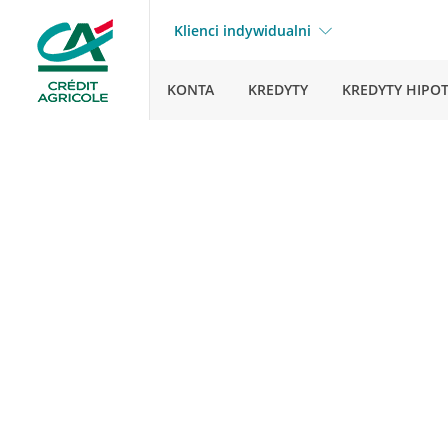
Klienci indywidualni
KONTA
KREDYTY
KREDYTY HIPO