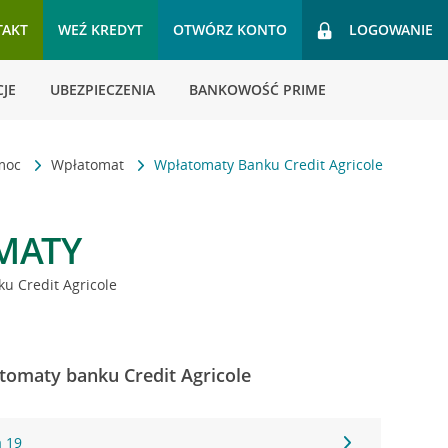
TAKT
WEŹ KREDYT
OTWÓRZ KONTO
LOGOWANIE
JE
UBEZPIECZENIA
BANKOWOŚĆ PRIME
omoc
Wpłatomat
Wpłatomaty Banku Credit Agricole
MATY
u Credit Agricole
tomaty banku Credit Agricole
 19