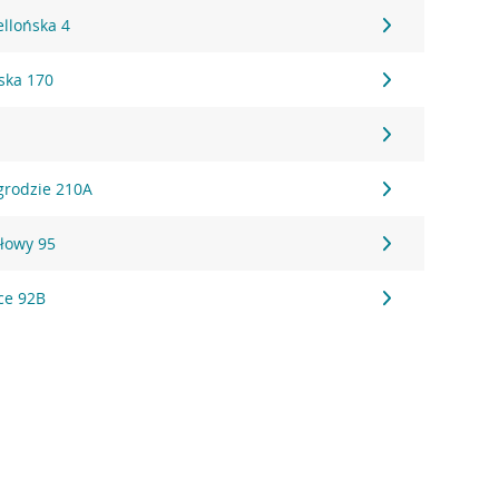
ellońska 4
ska 170
grodzie 210A
głowy 95
ce 92B