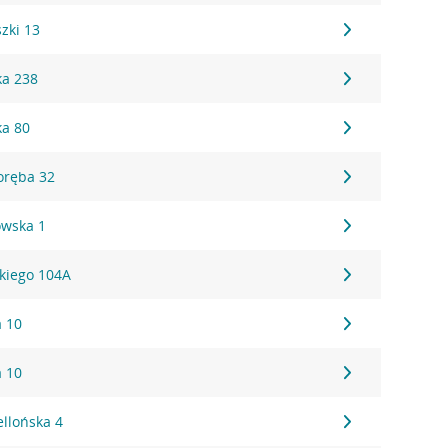
zki 13
ka 238
ka 80
oręba 32
owska 1
skiego 104A
a 10
a 10
ellońska 4