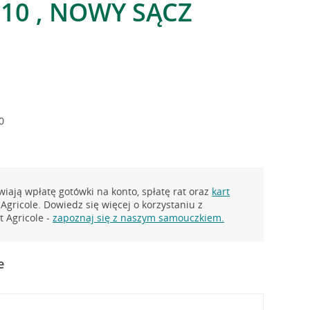
 10 , NOWY SĄCZ
0
iają wpłatę gotówki na konto, spłatę rat oraz
kart
Agricole. Dowiedz się więcej o korzystaniu z
 Agricole -
zapoznaj się z naszym samouczkiem.
e