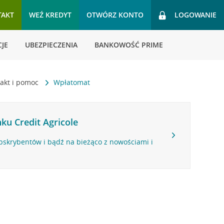
TAKT
WEŹ KREDYT
OTWÓRZ KONTO
LOGOWANIE
JE
UBEZPIECZENIA
BANKOWOŚĆ PRIME
akt i pomoc
Wpłatomat
ku Credit Agricole
bskrybentów i bądź na bieżąco z nowościami i