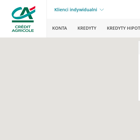
Klienci indywidualni
KONTA
KREDYTY
KREDYTY HIPO