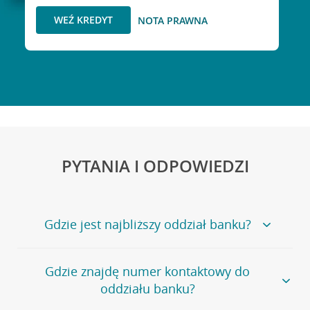
WEŹ KREDYT
NOTA PRAWNA
PYTANIA I ODPOWIEDZI
Gdzie jest najbliższy oddział banku?
Jeśli szukasz oddziału naszego banku, zapraszamy na
Gdzie znajdę numer kontaktowy do
stronę
Placówki i bankomaty
, na której znajduje się
oddziału banku?
wygodna wyszukiwarka.