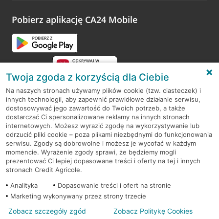
platformy Profil Firmy w Google. Dziękujemy za wszystkie
opinie.
Pobierz aplikację CA24 Mobile
Przejdź do pytania
Twoja zgoda z korzyścią dla Ciebie
Na naszych stronach używamy plików cookie (tzw. ciasteczek) i
innych technologii, aby zapewnić prawidłowe działanie serwisu,
RODO
dostosowywać jego zawartość do Twoich potrzeb, a także
dostarczać Ci spersonalizowane reklamy na innych stronach
Regulamin serwisu
internetowych. Możesz wyrazić zgodę na wykorzystywanie lub
odrzucić pliki cookie – poza plikami niezbędnymi do funkcjonowania
Mapa serwisu
serwisu. Zgody są dobrowolne i możesz je wycofać w każdym
momencie. Wyrażenie zgody sprawi, że będziemy mogli
Polityka
Cookies
prezentować Ci lepiej dopasowane treści i oferty na tej i innych
stronach Credit Agricole.
Polityka prywatności
Analityka
Dopasowanie treści i ofert na stronie
Marketing wykonywany przez strony trzecie
Zobacz szczegóły zgód
Zobacz Politykę Cookies
© 2026 Credit Agricole Bank Polska S.A. Wszelkie prawa zastrzeżone