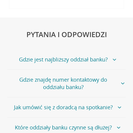
PYTANIA I ODPOWIEDZI
Gdzie jest najbliższy oddział banku?
Jeśli szukasz oddziału naszego banku, zapraszamy na
Gdzie znajdę numer kontaktowy do
stronę
Placówki i bankomaty
, na której znajduje się
oddziału banku?
wygodna wyszukiwarka.
Alternatywnie, możesz skorzystać z pełnej
listy naszych
oddziałów
.
Bank Credit Agricole nie udostępnia ogólnego numeru
Jak umówić się z doradcą na spotkanie?
telefonu do placówki bankowej.
Przejdź do pytania
Polecamy skorzystanie z możliwości wcześniejszego
Jeśli jesteś już
naszym
umówienia się z doradcą w placówce bankowej
.
Które oddziały banku czynne są dłużej?
klientem
możesz
samodzielnie
umówić się na spotkanie z