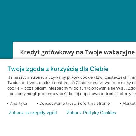
Kredyt gotówkowy na Twoje wakacyjne
Weź kredyt na to co ważne. Twoje marzenia nie mu
Twoja zgoda z korzyścią dla Ciebie
RRSO: 9,6%
Na naszych stronach używamy plików cookie (tzw. ciasteczek) i in
Twoich potrzeb, a także dostarczać Ci spersonalizowane reklamy n
WEŹ KREDYT
NOTA PRAWNA
cookie – poza plikami niezbędnymi do funkcjonowania serwisu. Zg
będziemy mogli prezentować Ci lepiej dopasowane treści i oferty na 
Analityka
Dopasowanie treści i ofert na stronie
Market
Zobacz szczegóły zgód
Zobacz Politykę Cookies