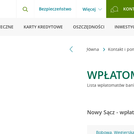
Bezpieczeństwo
KON
Więcej
TECZNE
KARTY KREDYTOWE
OSZCZĘDNOŚCI
INWESTYC
Strona główna
Kontakt i p
WPŁATO
Lista wpłatomatów bank
Nowy Sącz - wpłat
Bobowa, Węgierska