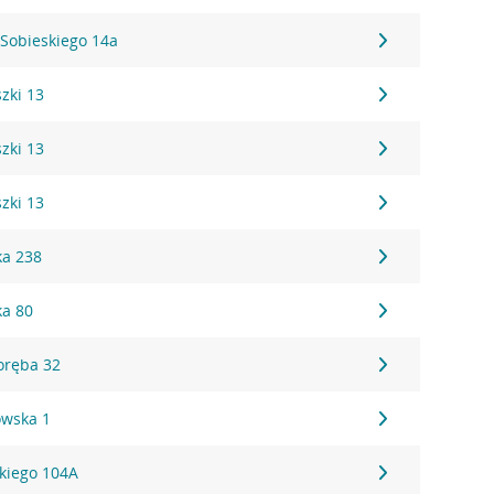
I Sobieskiego 14a
zki 13
zki 13
zki 13
ka 238
ka 80
oręba 32
owska 1
skiego 104A