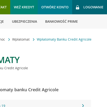
TAKT
WEŹ KREDYT
OTWÓRZ KONTO
LOGOWANIE
JE
UBEZPIECZENIA
BANKOWOŚĆ PRIME
omoc
Wpłatomat
Wpłatomaty Banku Credit Agricole
MATY
u Credit Agricole
omaty banku Credit Agricole
 19