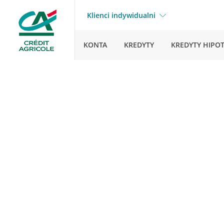
Klienci indywidualni
KONTA
KREDYTY
KREDYTY HIPO