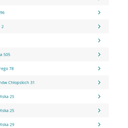
396
 2
a 505
rego 78
onów Chłopskich 31
ońska 25
ońska 25
ońska 29