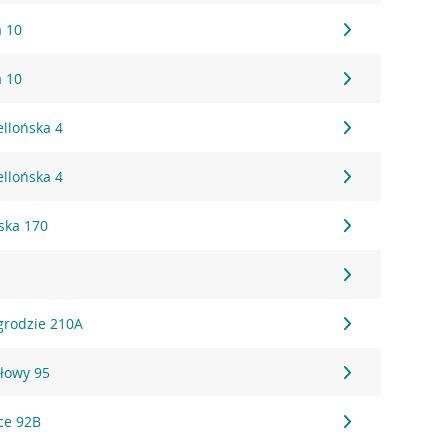
a 10
a 10
ellońska 4
ellońska 4
ska 170
grodzie 210A
głowy 95
ce 92B