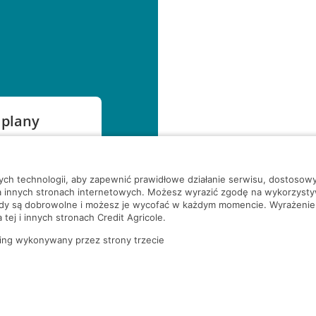
 plany
szą czekać!
nych technologii, aby zapewnić prawidłowe działanie serwisu, dostoso
a innych stronach internetowych. Możesz wyrazić zgodę na wykorzystywa
ody są dobrowolne i możesz je wycofać w każdym momencie. Wyrażenie
tej i innych stronach Credit Agricole.
ing wykonywany przez strony trzecie