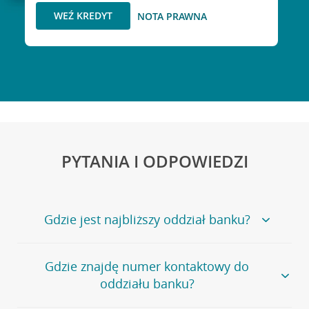
WEŹ KREDYT
NOTA PRAWNA
PYTANIA I ODPOWIEDZI
Gdzie jest najbliższy oddział banku?
Jeśli szukasz oddziału naszego banku, zapraszamy na
Gdzie znajdę numer kontaktowy do
stronę
Placówki i bankomaty
, na której znajduje się
oddziału banku?
wygodna wyszukiwarka.