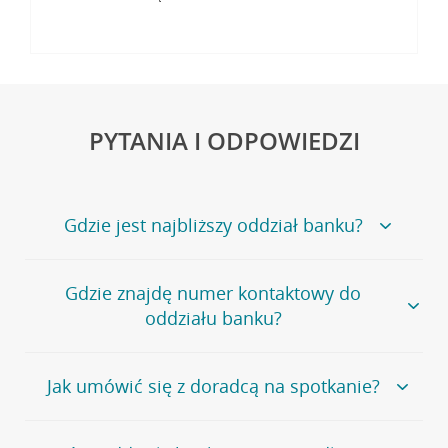
PYTANIA I ODPOWIEDZI
Gdzie jest najbliższy oddział banku?
Jeśli szukasz oddziału naszego banku, zapraszamy na
Gdzie znajdę numer kontaktowy do
stronę
Placówki i bankomaty
, na której znajduje się
oddziału banku?
wygodna wyszukiwarka.
Alternatywnie, możesz skorzystać z pełnej
listy naszych
oddziałów
.
Bank Credit Agricole nie udostępnia ogólnego numeru
Jak umówić się z doradcą na spotkanie?
telefonu do placówki bankowej.
Przejdź do pytania
Polecamy skorzystanie z możliwości wcześniejszego
Jeśli jesteś już
naszym