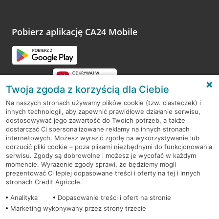
Wystarczy przejść na stronę
Oceń wizytę
, wyszukać
odwiedzoną placówkę i wypełnić formularz w ramach
platformy Profil Firmy w Google. Dziękujemy za wszystkie
opinie.
Pobierz aplikację CA24 Mobile
Przejdź do pytania
Twoja zgoda z korzyścią dla Ciebie
Na naszych stronach używamy plików cookie (tzw. ciasteczek) i
innych technologii, aby zapewnić prawidłowe działanie serwisu,
RODO
dostosowywać jego zawartość do Twoich potrzeb, a także
dostarczać Ci spersonalizowane reklamy na innych stronach
Regulamin serwisu
internetowych. Możesz wyrazić zgodę na wykorzystywanie lub
odrzucić pliki cookie – poza plikami niezbędnymi do funkcjonowania
Mapa serwisu
serwisu. Zgody są dobrowolne i możesz je wycofać w każdym
momencie. Wyrażenie zgody sprawi, że będziemy mogli
Polityka
Cookies
prezentować Ci lepiej dopasowane treści i oferty na tej i innych
stronach Credit Agricole.
Polityka prywatności
Analityka
Dopasowanie treści i ofert na stronie
Marketing wykonywany przez strony trzecie