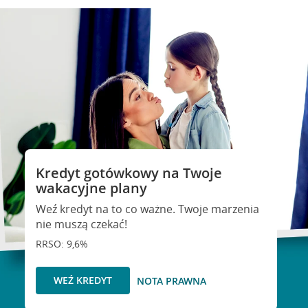
Kredyt gotówkowy na Twoje
wakacyjne plany
Weź kredyt na to co ważne. Twoje marzenia
nie muszą czekać!
RRSO: 9,6%
WEŹ KREDYT
NOTA PRAWNA