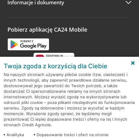
Informacje i dokumenty
Zachęcamy do podzielenia się z nami opinią o wizycie.
Wystarczy przejść na stronę
Oceń wizytę
, wyszukać
odwiedzoną placówkę i wypełnić formularz w ramach
platformy Profil Firmy w Google. Dziękujemy za wszystkie
opinie.
Pobierz aplikację CA24 Mobile
Przejdź do pytania
Twoja zgoda z korzyścią dla Ciebie
Na naszych stronach używamy plików cookie (tzw. ciasteczek) i
innych technologii, aby zapewnić prawidłowe działanie serwisu,
RODO
dostosowywać jego zawartość do Twoich potrzeb, a także
dostarczać Ci spersonalizowane reklamy na innych stronach
Regulamin serwisu
internetowych. Możesz wyrazić zgodę na wykorzystywanie lub
odrzucić pliki cookie – poza plikami niezbędnymi do funkcjonowania
Mapa serwisu
serwisu. Zgody są dobrowolne i możesz je wycofać w każdym
momencie. Wyrażenie zgody sprawi, że będziemy mogli
Polityka
Cookies
prezentować Ci lepiej dopasowane treści i oferty na tej i innych
stronach Credit Agricole.
Polityka prywatności
Analityka
Dopasowanie treści i ofert na stronie