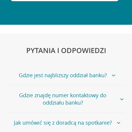
PYTANIA I ODPOWIEDZI
Gdzie jest najbliższy oddział banku?
Jeśli szukasz oddziału naszego banku, zapraszamy na
Gdzie znajdę numer kontaktowy do
stronę
Placówki i bankomaty
, na której znajduje się
oddziału banku?
wygodna wyszukiwarka.
Alternatywnie, możesz skorzystać z pełnej
listy naszych
oddziałów
.
Bank Credit Agricole nie udostępnia ogólnego numeru
Jak umówić się z doradcą na spotkanie?
telefonu do placówki bankowej.
Przejdź do pytania