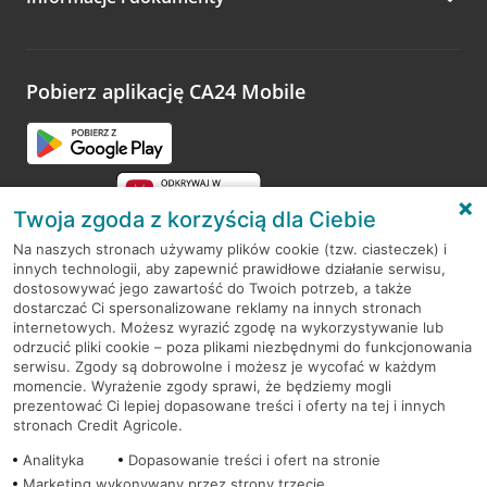
Zachęcamy do podzielenia się z nami opinią o wizycie.
Wystarczy przejść na stronę
Oceń wizytę
, wyszukać
odwiedzoną placówkę i wypełnić formularz w ramach
platformy Profil Firmy w Google. Dziękujemy za wszystkie
opinie.
Pobierz aplikację CA24 Mobile
Przejdź do pytania
Twoja zgoda z korzyścią dla Ciebie
Na naszych stronach używamy plików cookie (tzw. ciasteczek) i
innych technologii, aby zapewnić prawidłowe działanie serwisu,
RODO
dostosowywać jego zawartość do Twoich potrzeb, a także
dostarczać Ci spersonalizowane reklamy na innych stronach
Regulamin serwisu
internetowych. Możesz wyrazić zgodę na wykorzystywanie lub
odrzucić pliki cookie – poza plikami niezbędnymi do funkcjonowania
Mapa serwisu
serwisu. Zgody są dobrowolne i możesz je wycofać w każdym
momencie. Wyrażenie zgody sprawi, że będziemy mogli
Polityka
Cookies
prezentować Ci lepiej dopasowane treści i oferty na tej i innych
stronach Credit Agricole.
Polityka prywatności
Analityka
Dopasowanie treści i ofert na stronie
Marketing wykonywany przez strony trzecie