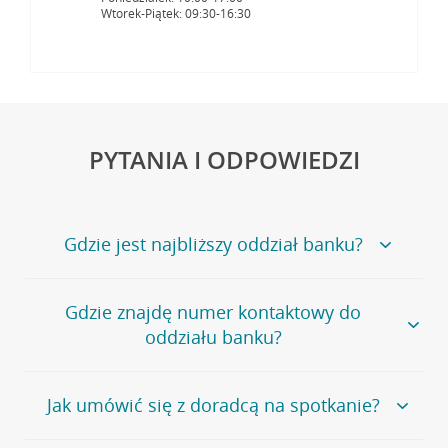
Wtorek-Piątek: 09:30-16:30
PYTANIA I ODPOWIEDZI
Gdzie jest najbliższy oddział banku?
Jeśli szukasz oddziału naszego banku, zapraszamy na
Gdzie znajdę numer kontaktowy do
stronę
Placówki i bankomaty
, na której znajduje się
oddziału banku?
wygodna wyszukiwarka.
Alternatywnie, możesz skorzystać z pełnej
listy naszych
oddziałów
.
Bank Credit Agricole nie udostępnia ogólnego numeru
Jak umówić się z doradcą na spotkanie?
telefonu do placówki bankowej.
Przejdź do pytania