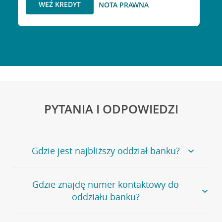
WEŹ KREDYT
NOTA PRAWNA
PYTANIA I ODPOWIEDZI
Gdzie jest najbliższy oddział banku?
Jeśli szukasz oddziału naszego banku, zapraszamy na
Gdzie znajdę numer kontaktowy do
stronę
Placówki i bankomaty
, na której znajduje się
oddziału banku?
wygodna wyszukiwarka.
Alternatywnie, możesz skorzystać z pełnej
listy naszych