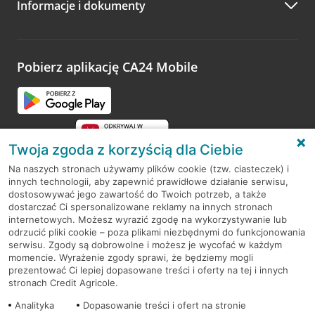
Informacje i dokumenty
Zachęcamy do podzielenia się z nami opinią o wizycie.
Wystarczy przejść na stronę
Oceń wizytę
, wyszukać
odwiedzoną placówkę i wypełnić formularz w ramach
platformy Profil Firmy w Google. Dziękujemy za wszystkie
opinie.
Pobierz aplikację CA24 Mobile
Przejdź do pytania
Twoja zgoda z korzyścią dla Ciebie
Na naszych stronach używamy plików cookie (tzw. ciasteczek) i
innych technologii, aby zapewnić prawidłowe działanie serwisu,
RODO
dostosowywać jego zawartość do Twoich potrzeb, a także
dostarczać Ci spersonalizowane reklamy na innych stronach
Regulamin serwisu
internetowych. Możesz wyrazić zgodę na wykorzystywanie lub
odrzucić pliki cookie – poza plikami niezbędnymi do funkcjonowania
Mapa serwisu
serwisu. Zgody są dobrowolne i możesz je wycofać w każdym
momencie. Wyrażenie zgody sprawi, że będziemy mogli
Polityka
Cookies
prezentować Ci lepiej dopasowane treści i oferty na tej i innych
stronach Credit Agricole.
Polityka prywatności
Analityka
Dopasowanie treści i ofert na stronie