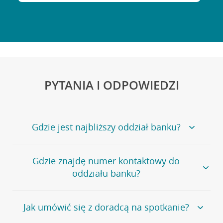
PYTANIA I ODPOWIEDZI
Gdzie jest najbliższy oddział banku?
Jeśli szukasz oddziału naszego banku, zapraszamy na
Gdzie znajdę numer kontaktowy do
stronę
Placówki i bankomaty
, na której znajduje się
oddziału banku?
wygodna wyszukiwarka.
Alternatywnie, możesz skorzystać z pełnej
listy naszych
oddziałów
.
Bank Credit Agricole nie udostępnia ogólnego numeru
Jak umówić się z doradcą na spotkanie?
telefonu do placówki bankowej.
Przejdź do pytania