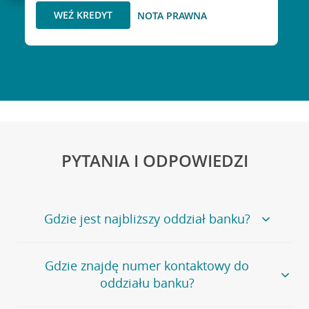
WEŹ KREDYT
NOTA PRAWNA
PYTANIA I ODPOWIEDZI
Gdzie jest najbliższy oddział banku?
Jeśli szukasz oddziału naszego banku, zapraszamy na
Gdzie znajdę numer kontaktowy do
stronę
Placówki i bankomaty
, na której znajduje się
oddziału banku?
wygodna wyszukiwarka.