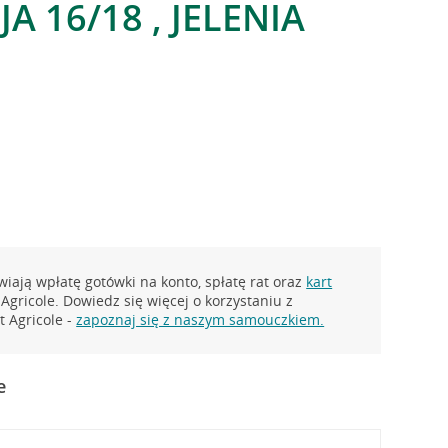
JA 16/18 , JELENIA
iają wpłatę gotówki na konto, spłatę rat oraz
kart
Agricole. Dowiedz się więcej o korzystaniu z
 Agricole -
zapoznaj się z naszym samouczkiem.
e