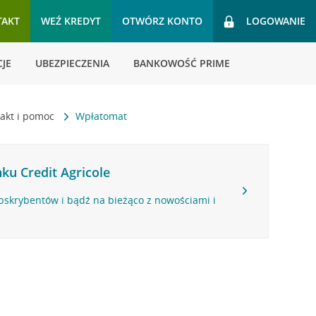
TAKT
WEŹ KREDYT
OTWÓRZ KONTO
LOGOWANIE
JE
UBEZPIECZENIA
BANKOWOŚĆ PRIME
akt i pomoc
Wpłatomat
ku Credit Agricole
bskrybentów i bądź na bieżąco z nowościami i