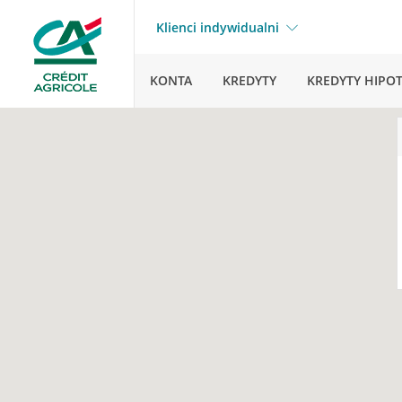
Klienci indywidualni
KONTA
KREDYTY
KREDYTY HIPO