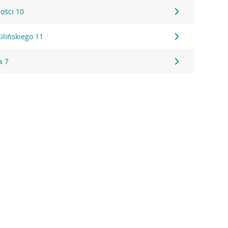
ości 10
ilińskiego 11
a 7