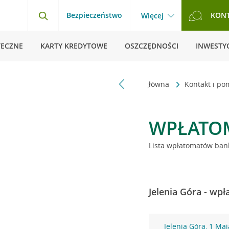
Bezpieczeństwo
KON
Więcej
TECZNE
KARTY KREDYTOWE
OSZCZĘDNOŚCI
INWESTYC
Strona główna
Kontakt i p
WPŁATO
Lista wpłatomatów bank
Jelenia Góra - wp
Jelenia Góra, 1 Maj