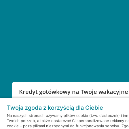
Kredyt gotówkowy na Twoje wakacyjne
Weź kredyt na to co ważne. Twoje marzenia nie mu
Twoja zgoda z korzyścią dla Ciebie
RRSO: 9,6%
Na naszych stronach używamy plików cookie (tzw. ciasteczek) i in
Twoich potrzeb, a także dostarczać Ci spersonalizowane reklamy n
WEŹ KREDYT
NOTA PRAWNA
cookie – poza plikami niezbędnymi do funkcjonowania serwisu. Zg