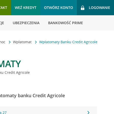
TAKT
WEŹ KREDYT
OTWÓRZ KONTO
LOGOWANIE
JE
UBEZPIECZENIA
BANKOWOŚĆ PRIME
omoc
Wpłatomat
Wpłatomaty Banku Credit Agricole
MATY
u Credit Agricole
łatomaty banku Credit Agricole
a 27