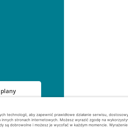
 plany
szą czekać!
nych technologii, aby zapewnić prawidłowe działanie serwisu, dostoso
a innych stronach internetowych. Możesz wyrazić zgodę na wykorzystywa
ody są dobrowolne i możesz je wycofać w każdym momencie. Wyrażenie