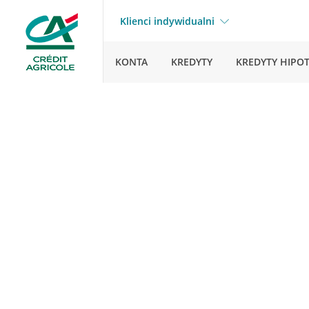
Klienci indywidualni
KONTA
KREDYTY
KREDYTY HIPO