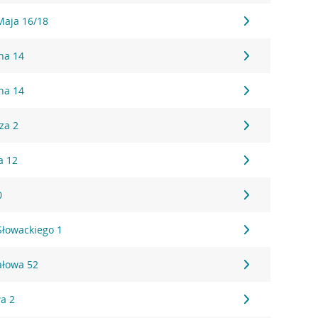
 Maja 16/18
sna 14
sna 14
za 2
a 12
0
 Słowackiego 1
ałowa 52
wa 2