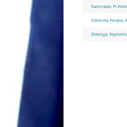
Świerzawa, Pl.Woln
Szklarska Poręba, K
Złotoryja, Reymont