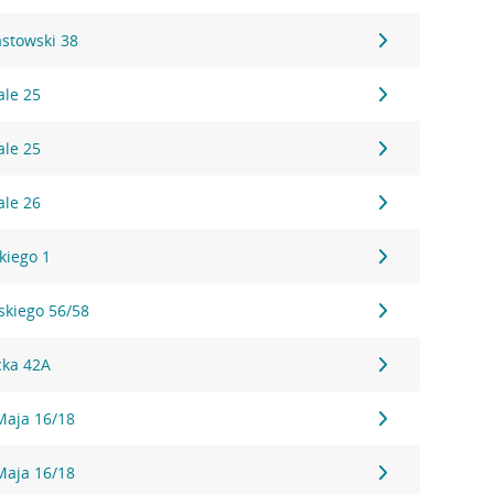
iastowski 38
ale 25
ale 25
ale 26
kiego 1
eskiego 56/58
cka 42A
 Maja 16/18
 Maja 16/18