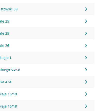
iastowski 38
ale 25
ale 25
ale 26
kiego 1
eskiego 56/58
cka 42A
 Maja 16/18
 Maja 16/18