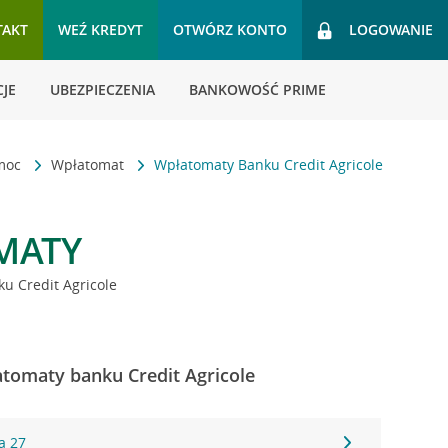
TAKT
WEŹ KREDYT
OTWÓRZ KONTO
LOGOWANIE
JE
UBEZPIECZENIA
BANKOWOŚĆ PRIME
omoc
Wpłatomat
Wpłatomaty Banku Credit Agricole
MATY
u Credit Agricole
łatomaty banku Credit Agricole
a 27