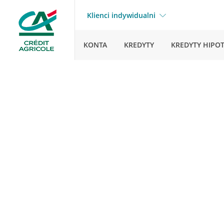
Klienci indywidualni
KONTA
KREDYTY
KREDYTY HIPO