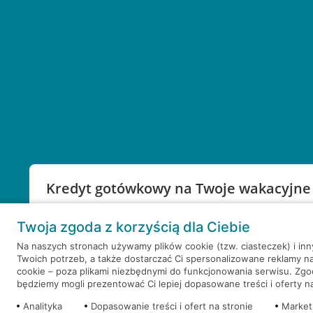
Kredyt gotówkowy na Twoje wakacyjne
Weź kredyt na to co ważne. Twoje marzenia nie mu
Twoja zgoda z korzyścią dla Ciebie
RRSO: 9,6%
Na naszych stronach używamy plików cookie (tzw. ciasteczek) i in
Twoich potrzeb, a także dostarczać Ci spersonalizowane reklamy n
WEŹ KREDYT
NOTA PRAWNA
cookie – poza plikami niezbędnymi do funkcjonowania serwisu. Zg
będziemy mogli prezentować Ci lepiej dopasowane treści i oferty na 
Analityka
Dopasowanie treści i ofert na stronie
Market