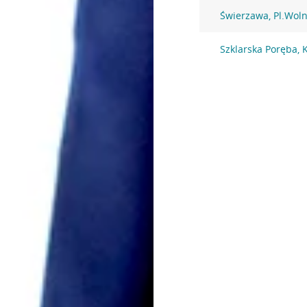
Świerzawa, Pl.Woln
Szklarska Poręba, K