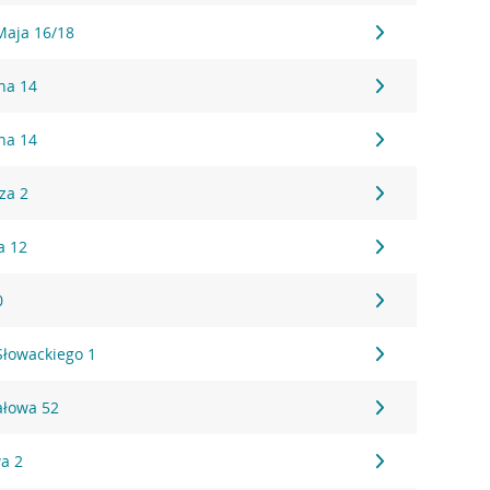
 Maja 16/18
sna 14
sna 14
za 2
a 12
0
 Słowackiego 1
ałowa 52
wa 2