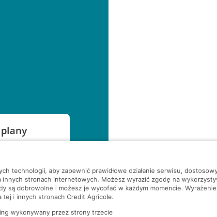
 plany
szą czekać!
nych technologii, aby zapewnić prawidłowe działanie serwisu, dostoso
a innych stronach internetowych. Możesz wyrazić zgodę na wykorzystywa
ody są dobrowolne i możesz je wycofać w każdym momencie. Wyrażenie
tej i innych stronach Credit Agricole.
ing wykonywany przez strony trzecie