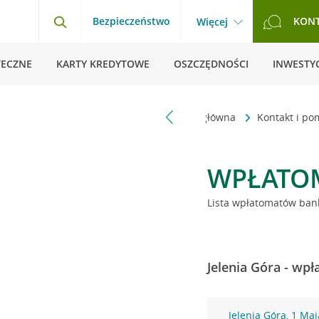
Bezpieczeństwo
KON
Więcej
TECZNE
KARTY KREDYTOWE
OSZCZĘDNOŚCI
INWESTYC
Strona główna
Kontakt i p
WPŁATO
Lista wpłatomatów bank
Jelenia Góra - wp
Jelenia Góra, 1 Maj