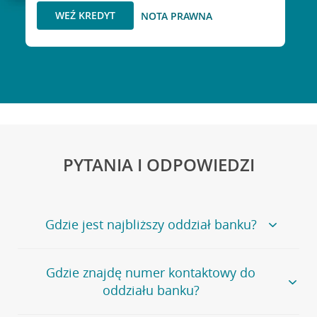
WEŹ KREDYT
NOTA PRAWNA
PYTANIA I ODPOWIEDZI
Gdzie jest najbliższy oddział banku?
Jeśli szukasz oddziału naszego banku, zapraszamy na
Gdzie znajdę numer kontaktowy do
stronę
Placówki i bankomaty
, na której znajduje się
oddziału banku?
wygodna wyszukiwarka.