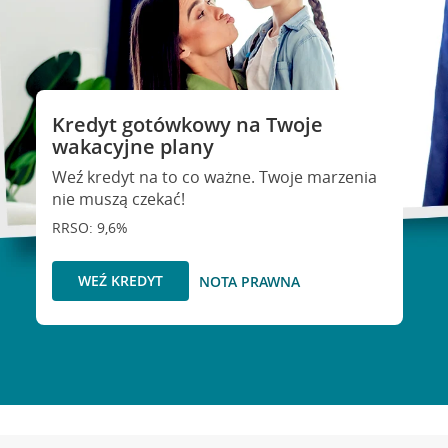
Kredyt gotówkowy na Twoje
wakacyjne plany
Weź kredyt na to co ważne. Twoje marzenia
nie muszą czekać!
RRSO: 9,6%
WEŹ KREDYT
NOTA PRAWNA