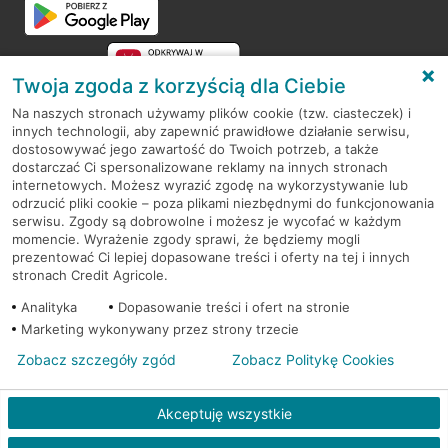
Twoja zgoda z korzyścią dla Ciebie
Na naszych stronach używamy plików cookie (tzw. ciasteczek) i
innych technologii, aby zapewnić prawidłowe działanie serwisu,
RODO
dostosowywać jego zawartość do Twoich potrzeb, a także
dostarczać Ci spersonalizowane reklamy na innych stronach
Regulamin serwisu
internetowych. Możesz wyrazić zgodę na wykorzystywanie lub
odrzucić pliki cookie – poza plikami niezbędnymi do funkcjonowania
Mapa serwisu
serwisu. Zgody są dobrowolne i możesz je wycofać w każdym
momencie. Wyrażenie zgody sprawi, że będziemy mogli
Polityka
Cookies
prezentować Ci lepiej dopasowane treści i oferty na tej i innych
stronach Credit Agricole.
Polityka prywatności
Analityka
Dopasowanie treści i ofert na stronie
Marketing wykonywany przez strony trzecie
Zobacz szczegóły zgód
Zobacz Politykę Cookies
© 2026 Credit Agricole Bank Polska S.A. Wszelkie prawa zastrzeżone
Akceptuję wszystkie