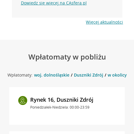
Dowiedz się więcej na CAsfera.pl
Więcej aktualności
Wpłatomaty w pobliżu
Wpłatomaty:
woj. dolnośląskie
Duszniki Zdrój
w okolicy Zie
Rynek 16, Duszniki Zdrój
Poniedziałek-Niedziela: 00:00-23:59