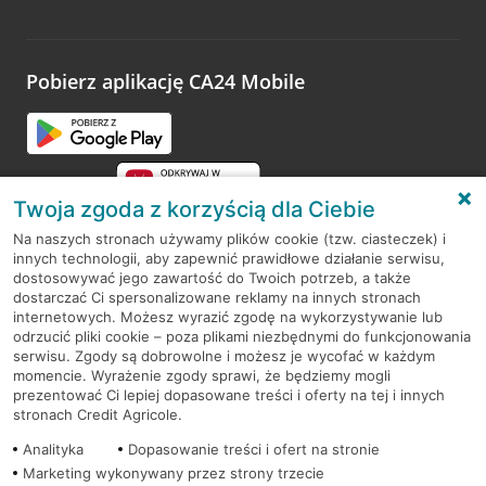
Wystarczy przejść na stronę
Oceń wizytę
, wyszukać
odwiedzoną placówkę i wypełnić formularz w ramach
platformy Profil Firmy w Google. Dziękujemy za wszystkie
opinie.
Pobierz aplikację CA24 Mobile
Przejdź do pytania
Twoja zgoda z korzyścią dla Ciebie
Na naszych stronach używamy plików cookie (tzw. ciasteczek) i
innych technologii, aby zapewnić prawidłowe działanie serwisu,
RODO
dostosowywać jego zawartość do Twoich potrzeb, a także
dostarczać Ci spersonalizowane reklamy na innych stronach
Regulamin serwisu
internetowych. Możesz wyrazić zgodę na wykorzystywanie lub
odrzucić pliki cookie – poza plikami niezbędnymi do funkcjonowania
Mapa serwisu
serwisu. Zgody są dobrowolne i możesz je wycofać w każdym
momencie. Wyrażenie zgody sprawi, że będziemy mogli
Polityka
Cookies
prezentować Ci lepiej dopasowane treści i oferty na tej i innych
stronach Credit Agricole.
Polityka prywatności
Analityka
Dopasowanie treści i ofert na stronie
Marketing wykonywany przez strony trzecie