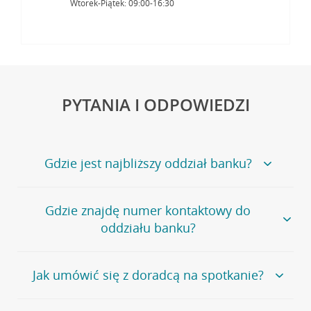
Wtorek-Piątek: 09:00-16:30
PYTANIA I ODPOWIEDZI
Gdzie jest najbliższy oddział banku?
Jeśli szukasz oddziału naszego banku, zapraszamy na
Gdzie znajdę numer kontaktowy do
stronę
Placówki i bankomaty
, na której znajduje się
oddziału banku?
wygodna wyszukiwarka.
Alternatywnie, możesz skorzystać z pełnej
listy naszych
oddziałów
.
Bank Credit Agricole nie udostępnia ogólnego numeru
Jak umówić się z doradcą na spotkanie?
telefonu do placówki bankowej.
Przejdź do pytania
Polecamy skorzystanie z możliwości wcześniejszego