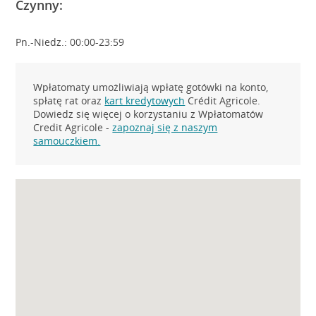
Czynny:
Pn.-Niedz.: 00:00-23:59
Wpłatomaty umożliwiają wpłatę gotówki na konto,
spłatę rat oraz
kart kredytowych
Crédit Agricole.
Dowiedz się więcej o korzystaniu z Wpłatomatów
Credit Agricole -
zapoznaj się z naszym
samouczkiem.