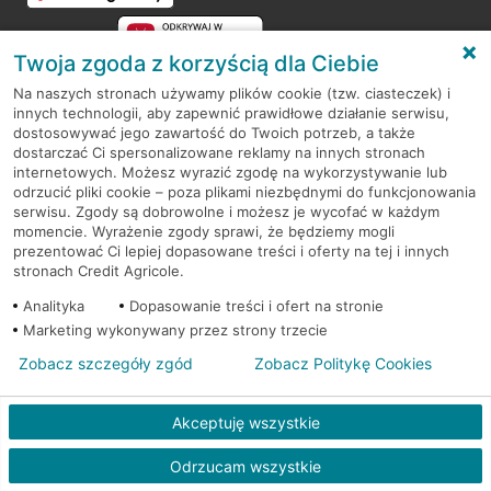
Twoja zgoda z korzyścią dla Ciebie
Na naszych stronach używamy plików cookie (tzw. ciasteczek) i
innych technologii, aby zapewnić prawidłowe działanie serwisu,
RODO
dostosowywać jego zawartość do Twoich potrzeb, a także
dostarczać Ci spersonalizowane reklamy na innych stronach
Regulamin serwisu
internetowych. Możesz wyrazić zgodę na wykorzystywanie lub
odrzucić pliki cookie – poza plikami niezbędnymi do funkcjonowania
Mapa serwisu
serwisu. Zgody są dobrowolne i możesz je wycofać w każdym
momencie. Wyrażenie zgody sprawi, że będziemy mogli
Polityka
Cookies
prezentować Ci lepiej dopasowane treści i oferty na tej i innych
stronach Credit Agricole.
Polityka prywatności
Analityka
Dopasowanie treści i ofert na stronie
Marketing wykonywany przez strony trzecie
Zobacz szczegóły zgód
Zobacz Politykę Cookies
© 2026 Credit Agricole Bank Polska S.A. Wszelkie prawa zastrzeżone
Akceptuję wszystkie
Odrzucam wszystkie