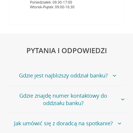
Poniedziałek: 09:30-17:00
Wtorek-Piątek: 09:00-16:30
PYTANIA I ODPOWIEDZI
Gdzie jest najbliższy oddział banku?
Jeśli szukasz oddziału naszego banku, zapraszamy na
Gdzie znajdę numer kontaktowy do
stronę
Placówki i bankomaty
, na której znajduje się
oddziału banku?
wygodna wyszukiwarka.
Alternatywnie, możesz skorzystać z pełnej
listy naszych
oddziałów
.
Bank Credit Agricole nie udostępnia ogólnego numeru
Jak umówić się z doradcą na spotkanie?
telefonu do placówki bankowej.
Przejdź do pytania