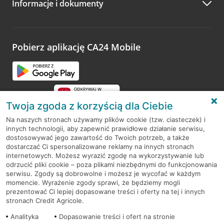
Informacje i dokumenty
Zachęcamy do podzielenia się z nami opinią o wizycie.
Wystarczy przejść na stronę
Oceń wizytę
, wyszukać
odwiedzoną placówkę i wypełnić formularz w ramach
platformy Profil Firmy w Google. Dziękujemy za wszystkie
opinie.
Pobierz aplikację CA24 Mobile
Przejdź do pytania
Twoja zgoda z korzyścią dla Ciebie
Na naszych stronach używamy plików cookie (tzw. ciasteczek) i
innych technologii, aby zapewnić prawidłowe działanie serwisu,
RODO
dostosowywać jego zawartość do Twoich potrzeb, a także
dostarczać Ci spersonalizowane reklamy na innych stronach
Regulamin serwisu
internetowych. Możesz wyrazić zgodę na wykorzystywanie lub
odrzucić pliki cookie – poza plikami niezbędnymi do funkcjonowania
Mapa serwisu
serwisu. Zgody są dobrowolne i możesz je wycofać w każdym
momencie. Wyrażenie zgody sprawi, że będziemy mogli
Polityka
Cookies
prezentować Ci lepiej dopasowane treści i oferty na tej i innych
stronach Credit Agricole.
Polityka prywatności
Analityka
Dopasowanie treści i ofert na stronie