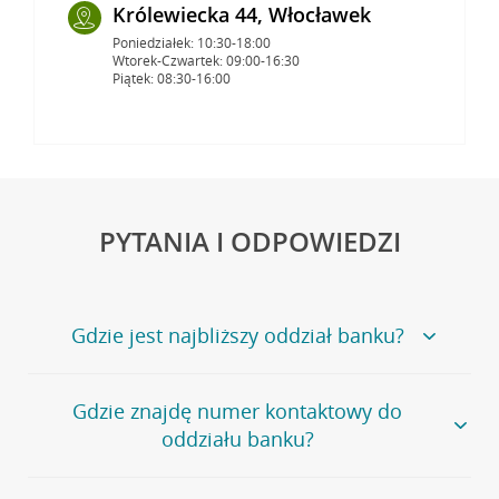
Królewiecka 44, Włocławek
Poniedziałek: 10:30-18:00
Wtorek-Czwartek: 09:00-16:30
Piątek: 08:30-16:00
PYTANIA I ODPOWIEDZI
Gdzie jest najbliższy oddział banku?
Jeśli szukasz oddziału naszego banku, zapraszamy na
Gdzie znajdę numer kontaktowy do
stronę
Placówki i bankomaty
, na której znajduje się
oddziału banku?
wygodna wyszukiwarka.
Alternatywnie, możesz skorzystać z pełnej
listy naszych