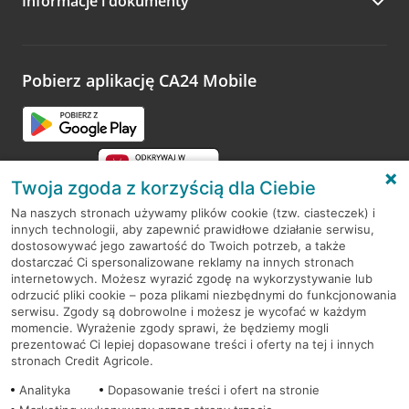
Informacje i dokumenty
Zachęcamy do podzielenia się z nami opinią o wizycie.
Wystarczy przejść na stronę
Oceń wizytę
, wyszukać
odwiedzoną placówkę i wypełnić formularz w ramach
platformy Profil Firmy w Google. Dziękujemy za wszystkie
opinie.
Pobierz aplikację CA24 Mobile
Przejdź do pytania
Twoja zgoda z korzyścią dla Ciebie
Na naszych stronach używamy plików cookie (tzw. ciasteczek) i
innych technologii, aby zapewnić prawidłowe działanie serwisu,
RODO
dostosowywać jego zawartość do Twoich potrzeb, a także
dostarczać Ci spersonalizowane reklamy na innych stronach
Regulamin serwisu
internetowych. Możesz wyrazić zgodę na wykorzystywanie lub
odrzucić pliki cookie – poza plikami niezbędnymi do funkcjonowania
Mapa serwisu
serwisu. Zgody są dobrowolne i możesz je wycofać w każdym
momencie. Wyrażenie zgody sprawi, że będziemy mogli
Polityka
Cookies
prezentować Ci lepiej dopasowane treści i oferty na tej i innych
stronach Credit Agricole.
Polityka prywatności
Analityka
Dopasowanie treści i ofert na stronie