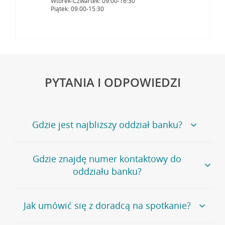
Wtorek-Czwartek: 09:00-16:30
Piątek: 09:00-15:30
PYTANIA I ODPOWIEDZI
Gdzie jest najbliższy oddział banku?
Jeśli szukasz oddziału naszego banku, zapraszamy na
Gdzie znajdę numer kontaktowy do
stronę
Placówki i bankomaty
, na której znajduje się
oddziału banku?
wygodna wyszukiwarka.
Alternatywnie, możesz skorzystać z pełnej
listy naszych
oddziałów
.
Bank Credit Agricole nie udostępnia ogólnego numeru
Jak umówić się z doradcą na spotkanie?
telefonu do placówki bankowej.
Przejdź do pytania