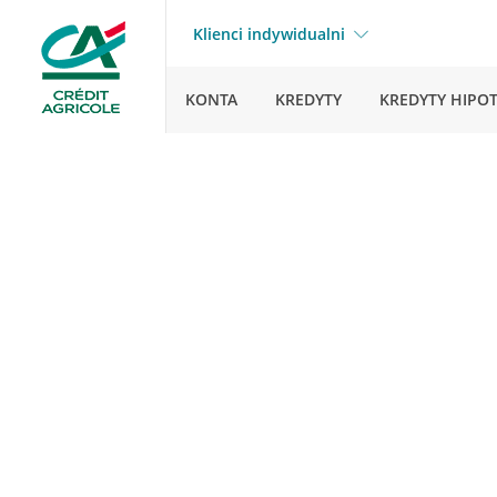
Klienci indywidualni
KONTA
KREDYTY
KREDYTY HIPO