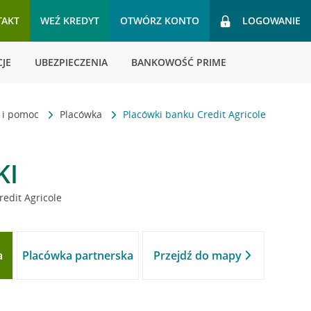
TAKT
WEŹ KREDYT
OTWÓRZ KONTO
LOGOWANIE
JE
UBEZPIECZENIA
BANKOWOŚĆ PRIME
t i pomoc
Placówka
Placówki banku Credit Agricole
KI
redit Agricole
a
Placówka partnerska
Przejdź do mapy