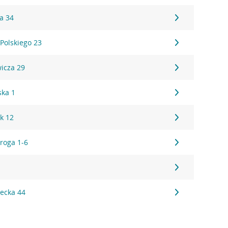
a 34
Polskiego 23
icza 29
ska 1
k 12
roga 1-6
iecka 44