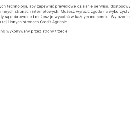
nych technologii, aby zapewnić prawidłowe działanie serwisu, dostoso
a innych stronach internetowych. Możesz wyrazić zgodę na wykorzystywa
ody są dobrowolne i możesz je wycofać w każdym momencie. Wyrażenie
tej i innych stronach Credit Agricole.
ing wykonywany przez strony trzecie
PYTANIA I ODPOWIEDZI