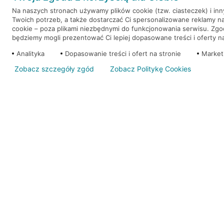
Na naszych stronach używamy plików cookie (tzw. ciasteczek) i in
Twoich potrzeb, a także dostarczać Ci spersonalizowane reklamy n
WEŹ KREDYT
NOTA PRAWNA
cookie – poza plikami niezbędnymi do funkcjonowania serwisu. Zg
będziemy mogli prezentować Ci lepiej dopasowane treści i oferty na 
Analityka
Dopasowanie treści i ofert na stronie
Market
Zobacz szczegóły zgód
Zobacz Politykę Cookies