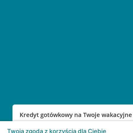
Kredyt gotówkowy na Twoje wakacyjne
Weź kredyt na to co ważne. Twoje marzenia nie mu
Twoja zgoda z korzyścią dla Ciebie
RRSO: 9,6%