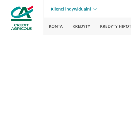
Klienci indywidualni
KONTA
KREDYTY
KREDYTY HIPO