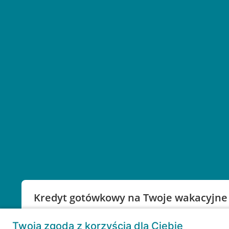
Kredyt gotówkowy na Twoje wakacyjne
Weź kredyt na to co ważne. Twoje marzenia nie mu
Twoja zgoda z korzyścią dla Ciebie
RRSO: 9,6%