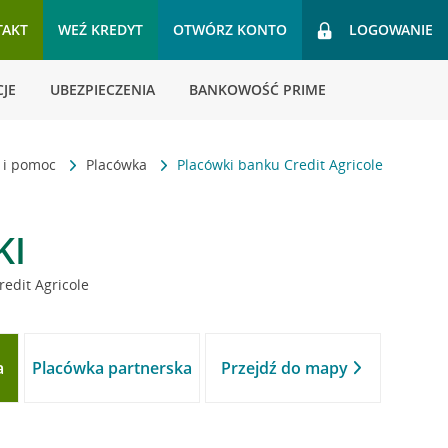
TAKT
WEŹ KREDYT
OTWÓRZ KONTO
LOGOWANIE
JE
UBEZPIECZENIA
BANKOWOŚĆ PRIME
t i pomoc
Placówka
Placówki banku Credit Agricole
KI
redit Agricole
a
Placówka partnerska
Przejdź do mapy