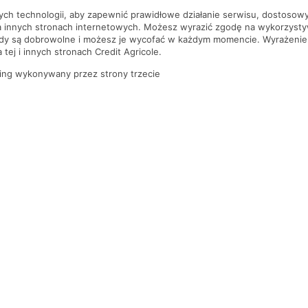
nych technologii, aby zapewnić prawidłowe działanie serwisu, dostoso
a innych stronach internetowych. Możesz wyrazić zgodę na wykorzystywa
ody są dobrowolne i możesz je wycofać w każdym momencie. Wyrażenie
tej i innych stronach Credit Agricole.
ing wykonywany przez strony trzecie
PYTANIA I ODPOWIEDZI