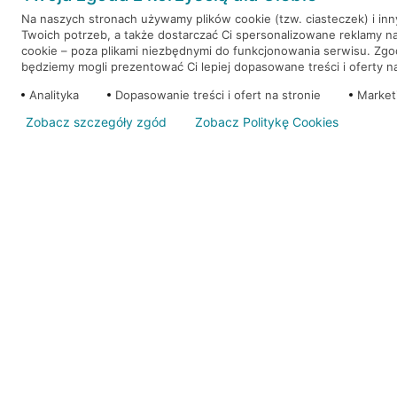
Na naszych stronach używamy plików cookie (tzw. ciasteczek) i in
Twoich potrzeb, a także dostarczać Ci spersonalizowane reklamy n
WEŹ KREDYT
NOTA PRAWNA
cookie – poza plikami niezbędnymi do funkcjonowania serwisu. Zg
będziemy mogli prezentować Ci lepiej dopasowane treści i oferty na 
Analityka
Dopasowanie treści i ofert na stronie
Market
Zobacz szczegóły zgód
Zobacz Politykę Cookies