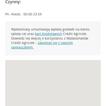
Czynny:
Pn.-Niedz.: 00:00-23:59
Wpłatomaty umożliwiają wpłatę gotówki na konto,
spłatę rat oraz
kart kredytowych
Crédit Agricole.
Dowiedz się więcej o korzystaniu z Wpłatomatów
Credit Agricole -
zapoznaj się z naszym
samouczkiem.