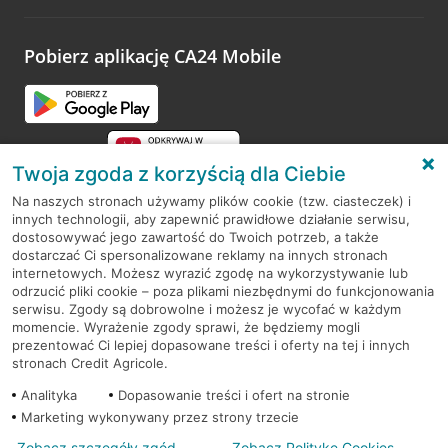
odwiedzoną placówkę i wypełnić formularz w ramach
platformy Profil Firmy w Google. Dziękujemy za wszystkie
opinie.
Pobierz aplikację CA24 Mobile
Przejdź do pytania
Twoja zgoda z korzyścią dla Ciebie
Na naszych stronach używamy plików cookie (tzw. ciasteczek) i
innych technologii, aby zapewnić prawidłowe działanie serwisu,
RODO
dostosowywać jego zawartość do Twoich potrzeb, a także
dostarczać Ci spersonalizowane reklamy na innych stronach
Regulamin serwisu
internetowych. Możesz wyrazić zgodę na wykorzystywanie lub
odrzucić pliki cookie – poza plikami niezbędnymi do funkcjonowania
Mapa serwisu
serwisu. Zgody są dobrowolne i możesz je wycofać w każdym
momencie. Wyrażenie zgody sprawi, że będziemy mogli
Polityka
Cookies
prezentować Ci lepiej dopasowane treści i oferty na tej i innych
stronach Credit Agricole.
Polityka prywatności
Analityka
Dopasowanie treści i ofert na stronie
Marketing wykonywany przez strony trzecie
Zobacz szczegóły zgód
Zobacz Politykę Cookies