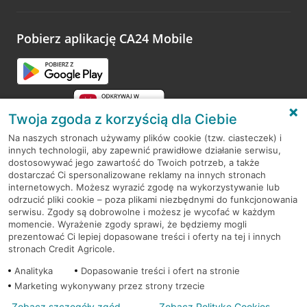
odwiedzoną placówkę i wypełnić formularz w ramach
platformy Profil Firmy w Google. Dziękujemy za wszystkie
opinie.
Pobierz aplikację CA24 Mobile
Przejdź do pytania
Twoja zgoda z korzyścią dla Ciebie
Na naszych stronach używamy plików cookie (tzw. ciasteczek) i
innych technologii, aby zapewnić prawidłowe działanie serwisu,
RODO
dostosowywać jego zawartość do Twoich potrzeb, a także
dostarczać Ci spersonalizowane reklamy na innych stronach
Regulamin serwisu
internetowych. Możesz wyrazić zgodę na wykorzystywanie lub
odrzucić pliki cookie – poza plikami niezbędnymi do funkcjonowania
Mapa serwisu
serwisu. Zgody są dobrowolne i możesz je wycofać w każdym
momencie. Wyrażenie zgody sprawi, że będziemy mogli
Polityka
Cookies
prezentować Ci lepiej dopasowane treści i oferty na tej i innych
stronach Credit Agricole.
Polityka prywatności
Analityka
Dopasowanie treści i ofert na stronie
Marketing wykonywany przez strony trzecie
Zobacz szczegóły zgód
Zobacz Politykę Cookies