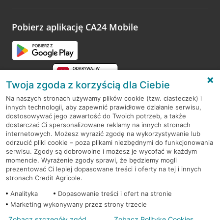
odwiedzoną placówkę i wypełnić formularz w ramach
platformy Profil Firmy w Google. Dziękujemy za wszystkie
opinie.
Pobierz aplikację CA24 Mobile
Przejdź do pytania
Twoja zgoda z korzyścią dla Ciebie
Na naszych stronach używamy plików cookie (tzw. ciasteczek) i
innych technologii, aby zapewnić prawidłowe działanie serwisu,
RODO
dostosowywać jego zawartość do Twoich potrzeb, a także
dostarczać Ci spersonalizowane reklamy na innych stronach
Regulamin serwisu
internetowych. Możesz wyrazić zgodę na wykorzystywanie lub
odrzucić pliki cookie – poza plikami niezbędnymi do funkcjonowania
Mapa serwisu
serwisu. Zgody są dobrowolne i możesz je wycofać w każdym
momencie. Wyrażenie zgody sprawi, że będziemy mogli
Polityka
Cookies
prezentować Ci lepiej dopasowane treści i oferty na tej i innych
stronach Credit Agricole.
Polityka prywatności
Analityka
Dopasowanie treści i ofert na stronie
Marketing wykonywany przez strony trzecie
Zobacz szczegóły zgód
Zobacz Politykę Cookies