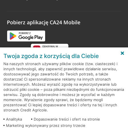
Wystarczy przejść na stronę
Oceń wizytę
, wyszukać
odwiedzoną placówkę i wypełnić formularz w ramach
platformy Profil Firmy w Google. Dziękujemy za wszystkie
opinie.
Pobierz aplikację CA24 Mobile
Przejdź do pytania
Twoja zgoda z korzyścią dla Ciebie
Na naszych stronach używamy plików cookie (tzw. ciasteczek) i
innych technologii, aby zapewnić prawidłowe działanie serwisu,
RODO
dostosowywać jego zawartość do Twoich potrzeb, a także
dostarczać Ci spersonalizowane reklamy na innych stronach
Regulamin serwisu
internetowych. Możesz wyrazić zgodę na wykorzystywanie lub
odrzucić pliki cookie – poza plikami niezbędnymi do funkcjonowania
Mapa serwisu
serwisu. Zgody są dobrowolne i możesz je wycofać w każdym
momencie. Wyrażenie zgody sprawi, że będziemy mogli
Polityka
Cookies
prezentować Ci lepiej dopasowane treści i oferty na tej i innych
stronach Credit Agricole.
Polityka prywatności
Analityka
Dopasowanie treści i ofert na stronie
Marketing wykonywany przez strony trzecie