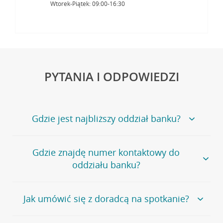
Wtorek-Piątek: 09:00-16:30
PYTANIA I ODPOWIEDZI
Gdzie jest najbliższy oddział banku?
Jeśli szukasz oddziału naszego banku, zapraszamy na
Gdzie znajdę numer kontaktowy do
stronę
Placówki i bankomaty
, na której znajduje się
oddziału banku?
wygodna wyszukiwarka.
Alternatywnie, możesz skorzystać z pełnej
listy naszych
oddziałów
.
Bank Credit Agricole nie udostępnia ogólnego numeru
Jak umówić się z doradcą na spotkanie?
telefonu do placówki bankowej.
Przejdź do pytania
Polecamy skorzystanie z możliwości wcześniejszego