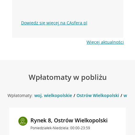
Dowiedz się więcej na CAsfera.pl
Więcej aktualności
Wpłatomaty w pobliżu
Wpłatomaty:
woj. wielkopolskie
Ostrów Wielkopolski
w oko
Rynek 8, Ostrów Wielkopolski
Poniedziałek-Niedziela: 00:00-23:59