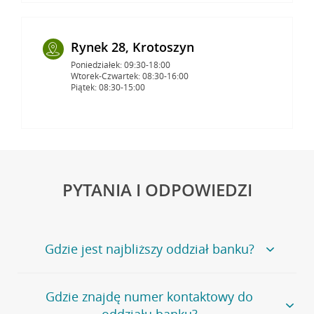
Rynek 28, Krotoszyn
Poniedziałek: 09:30-18:00
Wtorek-Czwartek: 08:30-16:00
Piątek: 08:30-15:00
PYTANIA I ODPOWIEDZI
Gdzie jest najbliższy oddział banku?
Jeśli szukasz oddziału naszego banku, zapraszamy na
Gdzie znajdę numer kontaktowy do
stronę
Placówki i bankomaty
, na której znajduje się
oddziału banku?