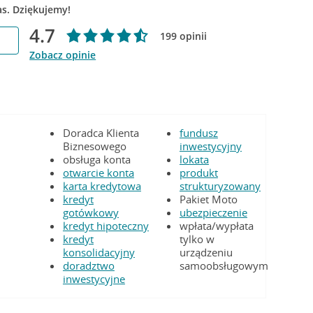
as. Dziękujemy!
4.7
199 opinii
Zobacz opinie
Doradca Klienta
fundusz
Biznesowego
inwestycyjny
obsługa konta
lokata
otwarcie konta
produkt
karta kredytowa
strukturyzowany
kredyt
Pakiet Moto
gotówkowy
ubezpieczenie
kredyt hipoteczny
wpłata/wypłata
kredyt
tylko w
konsolidacyjny
urządzeniu
doradztwo
samoobsługowym
inwestycyjne