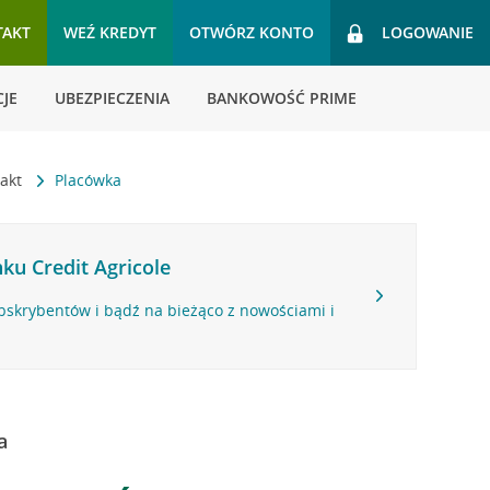
TAKT
WEŹ KREDYT
OTWÓRZ KONTO
LOGOWANIE
JE
UBEZPIECZENIA
BANKOWOŚĆ PRIME
takt
Placówka
ku Credit Agricole
bskrybentów i bądź na bieżąco z nowościami i
a