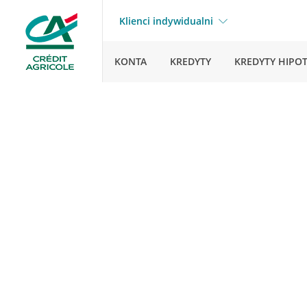
Klienci indywidualni
KONTA
KREDYTY
KREDYTY HIPO