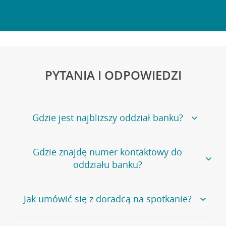
PYTANIA I ODPOWIEDZI
Gdzie jest najbliższy oddział banku?
Jeśli szukasz oddziału naszego banku, zapraszamy na
Gdzie znajdę numer kontaktowy do
stronę
Placówki i bankomaty
, na której znajduje się
oddziału banku?
wygodna wyszukiwarka.
Alternatywnie, możesz skorzystać z pełnej
listy naszych
oddziałów
.
Bank Credit Agricole nie udostępnia ogólnego numeru
Jak umówić się z doradcą na spotkanie?
telefonu do placówki bankowej.
Przejdź do pytania
Polecamy skorzystanie z możliwości wcześniejszego