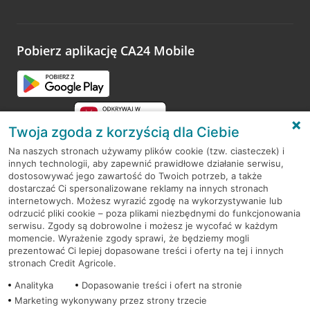
Wystarczy przejść na stronę
Oceń wizytę
, wyszukać
odwiedzoną placówkę i wypełnić formularz w ramach
platformy Profil Firmy w Google. Dziękujemy za wszystkie
opinie.
Pobierz aplikację CA24 Mobile
Przejdź do pytania
Twoja zgoda z korzyścią dla Ciebie
Na naszych stronach używamy plików cookie (tzw. ciasteczek) i
innych technologii, aby zapewnić prawidłowe działanie serwisu,
RODO
dostosowywać jego zawartość do Twoich potrzeb, a także
dostarczać Ci spersonalizowane reklamy na innych stronach
Regulamin serwisu
internetowych. Możesz wyrazić zgodę na wykorzystywanie lub
odrzucić pliki cookie – poza plikami niezbędnymi do funkcjonowania
Mapa serwisu
serwisu. Zgody są dobrowolne i możesz je wycofać w każdym
momencie. Wyrażenie zgody sprawi, że będziemy mogli
Polityka
Cookies
prezentować Ci lepiej dopasowane treści i oferty na tej i innych
stronach Credit Agricole.
Polityka prywatności
Analityka
Dopasowanie treści i ofert na stronie
Marketing wykonywany przez strony trzecie