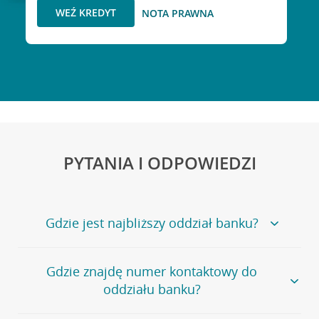
WEŹ KREDYT
NOTA PRAWNA
PYTANIA I ODPOWIEDZI
Gdzie jest najbliższy oddział banku?
Jeśli szukasz oddziału naszego banku, zapraszamy na
Gdzie znajdę numer kontaktowy do
stronę
Placówki i bankomaty
, na której znajduje się
oddziału banku?
wygodna wyszukiwarka.
Alternatywnie, możesz skorzystać z pełnej
listy naszych