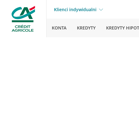
Klienci indywidualni
KONTA
KREDYTY
KREDYTY HIPO