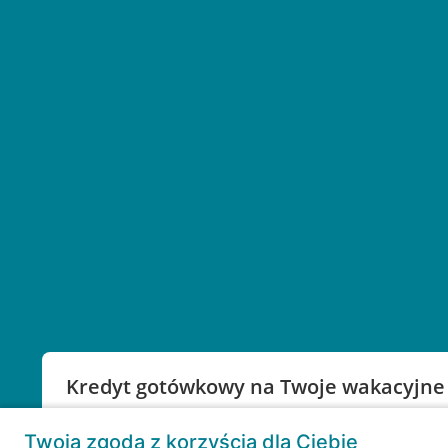
Kredyt gotówkowy na Twoje wakacyjne
Weź kredyt na to co ważne. Twoje marzenia nie mu
Twoja zgoda z korzyścią dla Ciebie
RRSO: 9,6%