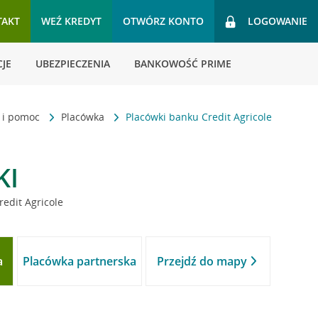
TAKT
WEŹ KREDYT
OTWÓRZ KONTO
LOGOWANIE
JE
UBEZPIECZENIA
BANKOWOŚĆ PRIME
t i pomoc
Placówka
Placówki banku Credit Agricole
KI
redit Agricole
a
Placówka partnerska
Przejdź do mapy