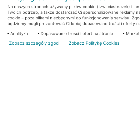
Na naszych stronach używamy plików cookie (tzw. ciasteczek) i in
Twoich potrzeb, a także dostarczać Ci spersonalizowane reklamy n
WEŹ KREDYT
NOTA PRAWNA
cookie – poza plikami niezbędnymi do funkcjonowania serwisu. Zg
będziemy mogli prezentować Ci lepiej dopasowane treści i oferty na 
Analityka
Dopasowanie treści i ofert na stronie
Market
Zobacz szczegóły zgód
Zobacz Politykę Cookies