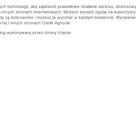
nych technologii, aby zapewnić prawidłowe działanie serwisu, dostoso
a innych stronach internetowych. Możesz wyrazić zgodę na wykorzystywa
ody są dobrowolne i możesz je wycofać w każdym momencie. Wyrażenie
tej i innych stronach Credit Agricole.
ing wykonywany przez strony trzecie
PYTANIA I ODPOWIEDZI