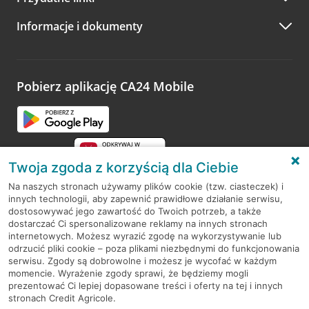
A po wizycie…
Informacje i dokumenty
Zachęcamy do podzielenia się z nami opinią o wizycie.
Wystarczy przejść na stronę
Oceń wizytę
, wyszukać
odwiedzoną placówkę i wypełnić formularz w ramach
platformy Profil Firmy w Google. Dziękujemy za wszystkie
opinie.
Pobierz aplikację CA24 Mobile
Przejdź do pytania
Twoja zgoda z korzyścią dla Ciebie
Na naszych stronach używamy plików cookie (tzw. ciasteczek) i
innych technologii, aby zapewnić prawidłowe działanie serwisu,
RODO
dostosowywać jego zawartość do Twoich potrzeb, a także
dostarczać Ci spersonalizowane reklamy na innych stronach
Regulamin serwisu
internetowych. Możesz wyrazić zgodę na wykorzystywanie lub
odrzucić pliki cookie – poza plikami niezbędnymi do funkcjonowania
Mapa serwisu
serwisu. Zgody są dobrowolne i możesz je wycofać w każdym
momencie. Wyrażenie zgody sprawi, że będziemy mogli
Polityka
Cookies
prezentować Ci lepiej dopasowane treści i oferty na tej i innych
stronach Credit Agricole.