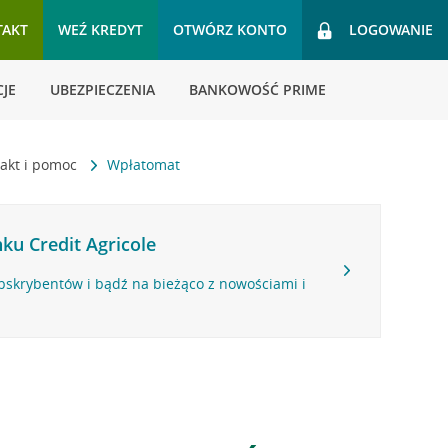
TAKT
WEŹ KREDYT
OTWÓRZ KONTO
LOGOWANIE
JE
UBEZPIECZENIA
BANKOWOŚĆ PRIME
akt i pomoc
Wpłatomat
ku Credit Agricole
bskrybentów i bądź na bieżąco z nowościami i