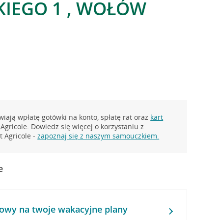
KIEGO 1 , WOŁÓW
iają wpłatę gotówki na konto, spłatę rat oraz
kart
Agricole. Dowiedz się więcej o korzystaniu z
 Agricole -
zapoznaj się z naszym samouczkiem.
e
owy na twoje wakacyjne plany