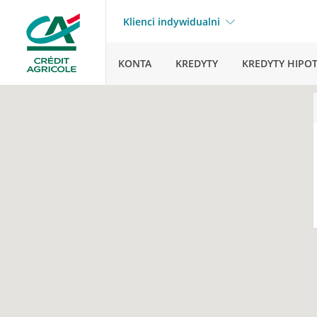
Klienci indywidualni
KONTA
KREDYTY
KREDYTY HIPO