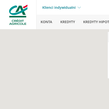
Klienci indywidualni
KONTA
KREDYTY
KREDYTY HIPO