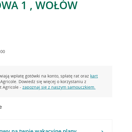
WA 1 , WOŁÓW
:00
iają wpłatę gotówki na konto, spłatę rat oraz
kart
Agricole. Dowiedz się więcej o korzystaniu z
 Agricole -
zapoznaj się z naszym samouczkiem.
e
owy na twoje wakacyjne plany