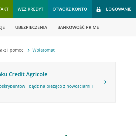
TAKT
WEŹ KREDYT
OTWÓRZ KONTO
LOGOWANIE
JE
UBEZPIECZENIA
BANKOWOŚĆ PRIME
akt i pomoc
Wpłatomat
ku Credit Agricole
bskrybentów i bądź na bieżąco z nowościami i