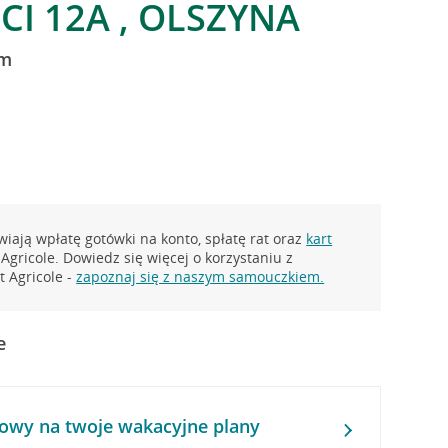
I 12A , OLSZYNA
um
iają wpłatę gotówki na konto, spłatę rat oraz
kart
Agricole. Dowiedz się więcej o korzystaniu z
 Agricole -
zapoznaj się z naszym samouczkiem.
e
owy na twoje wakacyjne plany