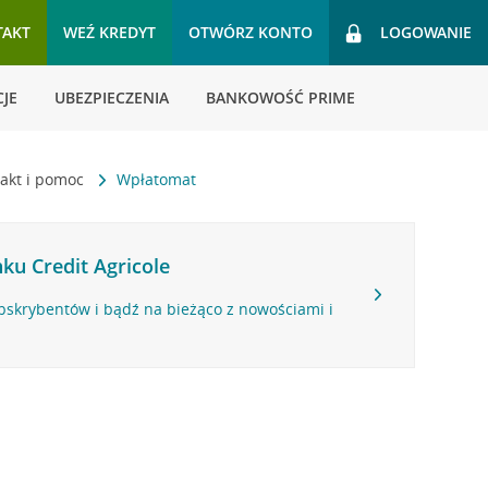
TAKT
WEŹ KREDYT
OTWÓRZ KONTO
LOGOWANIE
JE
UBEZPIECZENIA
BANKOWOŚĆ PRIME
akt i pomoc
Wpłatomat
ku Credit Agricole
bskrybentów i bądź na bieżąco z nowościami i