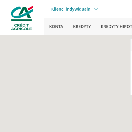
Klienci indywidualni
KONTA
KREDYTY
KREDYTY HIPO