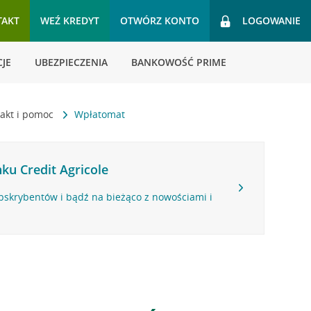
TAKT
WEŹ KREDYT
OTWÓRZ KONTO
LOGOWANIE
JE
UBEZPIECZENIA
BANKOWOŚĆ PRIME
akt i pomoc
Wpłatomat
ku Credit Agricole
bskrybentów i bądź na bieżąco z nowościami i