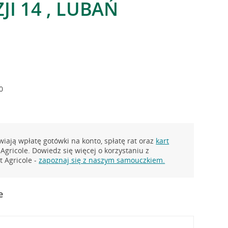
ZJI 14 , LUBAŃ
0
iają wpłatę gotówki na konto, spłatę rat oraz
kart
Agricole. Dowiedz się więcej o korzystaniu z
 Agricole -
zapoznaj się z naszym samouczkiem.
e