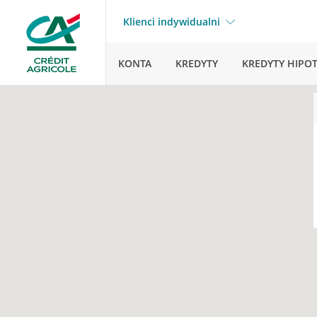
Klienci indywidualni
KONTA
KREDYTY
KREDYTY HIPO