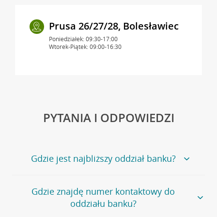
Prusa 26/27/28, Bolesławiec
Poniedziałek: 09:30-17:00
Wtorek-Piątek: 09:00-16:30
PYTANIA I ODPOWIEDZI
Gdzie jest najbliższy oddział banku?
Jeśli szukasz oddziału naszego banku, zapraszamy na
Gdzie znajdę numer kontaktowy do
stronę
Placówki i bankomaty
, na której znajduje się
oddziału banku?
wygodna wyszukiwarka.