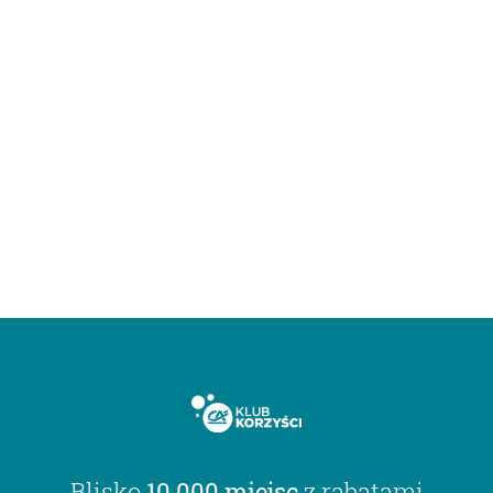
Blisko
10 000 miejsc
z rabatami